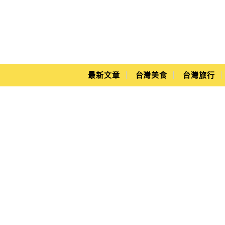
Main Menu
Yuki's Life
最新文章
台灣美食
台灣旅行
咖波展介紹