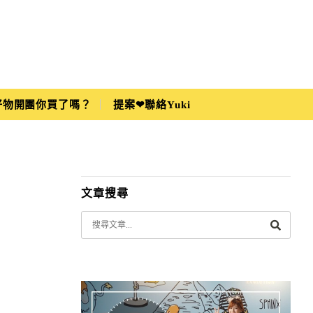
i好物開團你買了嗎？
提案❤聯絡Yuki
文章搜尋