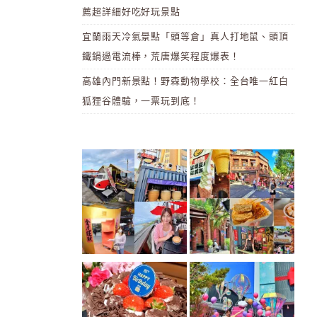
薦超詳細好吃好玩景點
宜蘭雨天冷氣景點「頭等倉」真人打地鼠、頭頂
鐵鍋過電流棒，荒唐爆笑程度爆表！
高雄內門新景點！野森動物學校：全台唯一紅白
狐狸谷體驗，一票玩到底！