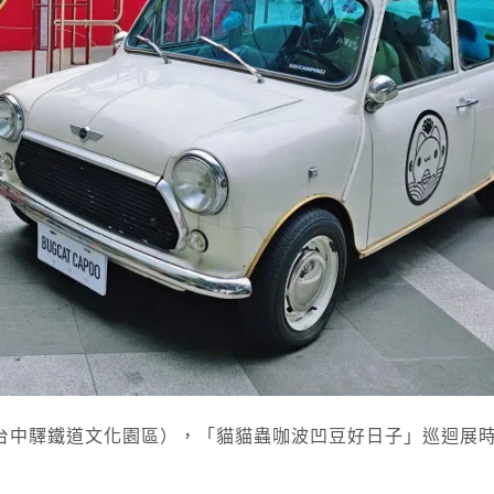
台中驛鐵道文化園區），「貓貓蟲咖波凹豆好日子」巡迴展