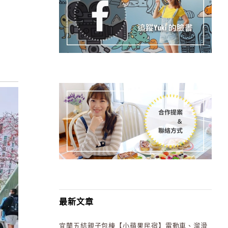
最新文章
宜蘭五結親子包棟【小蘋果民宿】電動車、溜滑