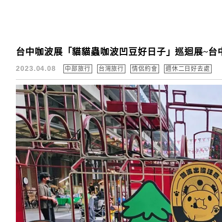
台中咖波展「貓貓蟲咖波凹豆好日子」巡迴展~台
2023.04.08
中部旅行
台灣旅行
情侶約會
週休二日好去處