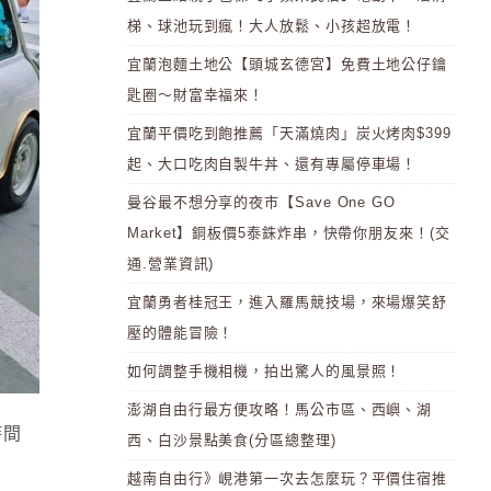
梯、球池玩到瘋！大人放鬆、小孩超放電！
宜蘭泡麵土地公【頭城玄德宮】免費土地公仔鑰
匙圈～財富幸福來！
宜蘭平價吃到飽推薦「天滿燒肉」炭火烤肉$399
起、大口吃肉自製牛丼、還有專屬停車場！
曼谷最不想分享的夜市【Save One GO
Market】銅板價5泰銖炸串，快帶你朋友來！(交
通.營業資訊)
宜蘭勇者桂冠王，進入羅馬競技場，來場爆笑舒
壓的體能冒險！
如何調整手機相機，拍出驚人的風景照！
澎湖自由行最方便攻略！馬公市區、西嶼、湖
時間
西、白沙景點美食(分區總整理)
越南自由行》峴港第一次去怎麼玩？平價住宿推