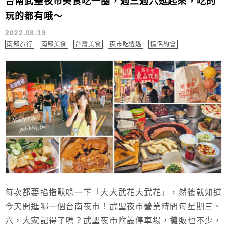
台南武聖夜市美食吃一圈，週三週六逛起來，吃的
玩的都有哦～
2022.08.19
南部旅行
南部美食
台灣美食
夜市吃透透
情侶約會
每次都要掐指默唸一下「大大武花大武花」，然後就知道
今天開逛哪一個台南夜市！武聖夜市營業時間每星期三、
六，大家記得了嗎？武聖夜市附設停車場，攤販也不少，