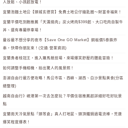
人放鬆、小孩超放電！
宜蘭泡麵土地公【頭城玄德宮】免費土地公仔鑰匙圈～財富幸福來！
宜蘭平價吃到飽推薦「天滿燒肉」炭火烤肉$399起、大口吃肉自製牛
丼、還有專屬停車場！
曼谷最不想分享的夜市【Save One GO Market】銅板價5泰銖炸
串，快帶你朋友來！(交通.營業資訊)
宜蘭勇者桂冠王，進入羅馬競技場，來場爆笑舒壓的體能冒險！
如何調整手機相機，拍出驚人的風景照！
澎湖自由行最方便攻略！馬公市區、西嶼、湖西、白沙景點美食(分區
總整理)
越南自由行》峴港第一次去怎麼玩？平價住宿推薦超詳細好吃好玩景
點
宜蘭雨天冷氣景點「頭等倉」真人打地鼠、頭頂鐵鍋過電流棒，荒唐
爆笑程度爆表！