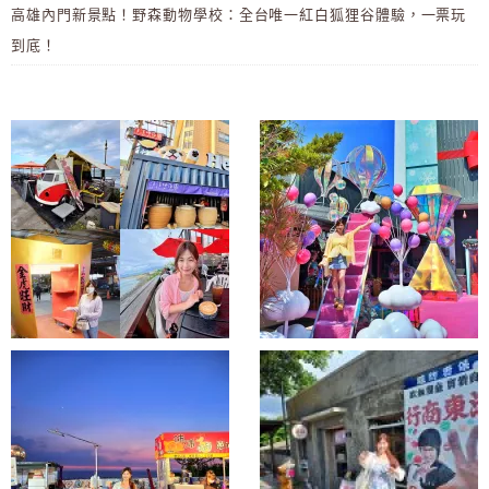
高雄內門新景點！野森動物學校：全台唯一紅白狐狸谷體驗，一票玩
到底！