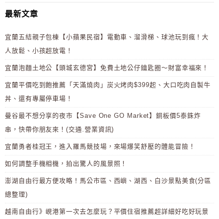
最新文章
宜蘭五結親子包棟【小蘋果民宿】電動車、溜滑梯、球池玩到瘋！大
人放鬆、小孩超放電！
宜蘭泡麵土地公【頭城玄德宮】免費土地公仔鑰匙圈～財富幸福來！
宜蘭平價吃到飽推薦「天滿燒肉」炭火烤肉$399起、大口吃肉自製牛
丼、還有專屬停車場！
曼谷最不想分享的夜市【Save One GO Market】銅板價5泰銖炸
串，快帶你朋友來！(交通.營業資訊)
宜蘭勇者桂冠王，進入羅馬競技場，來場爆笑舒壓的體能冒險！
如何調整手機相機，拍出驚人的風景照！
澎湖自由行最方便攻略！馬公市區、西嶼、湖西、白沙景點美食(分區
總整理)
越南自由行》峴港第一次去怎麼玩？平價住宿推薦超詳細好吃好玩景