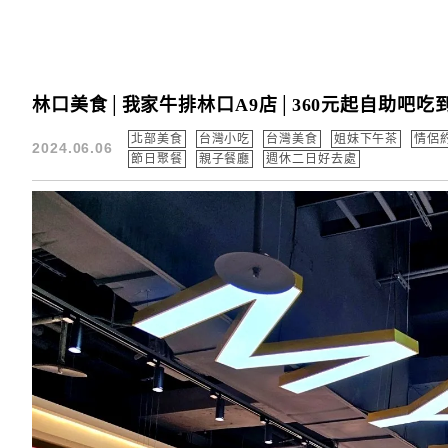
林口美食│我家牛排林口A9店│360元起自助吧吃
北部美食
台灣小吃
台灣美食
姐妹下午茶
情侶
2024.06.06
節日聚餐
親子餐廳
週休二日好去處