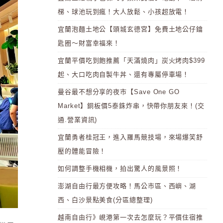
梯、球池玩到瘋！大人放鬆、小孩超放電！
宜蘭泡麵土地公【頭城玄德宮】免費土地公仔鑰
匙圈～財富幸福來！
宜蘭平價吃到飽推薦「天滿燒肉」炭火烤肉$399
起、大口吃肉自製牛丼、還有專屬停車場！
曼谷最不想分享的夜市【Save One GO
Market】銅板價5泰銖炸串，快帶你朋友來！(交
通.營業資訊)
宜蘭勇者桂冠王，進入羅馬競技場，來場爆笑舒
壓的體能冒險！
如何調整手機相機，拍出驚人的風景照！
澎湖自由行最方便攻略！馬公市區、西嶼、湖
西、白沙景點美食(分區總整理)
越南自由行》峴港第一次去怎麼玩？平價住宿推