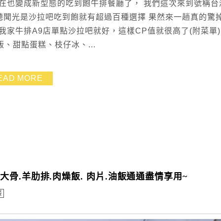
在也變成新型態的吃到飽牛排餐廳了， 我們這次來到號稱台
 聽聞光是沙拉吧吃到飽就有超過百種選擇 果然來一趟真的驚
家牛排A9店單點沙拉吧就好，這樣CP值就很高了(附菜單)
、甜點蛋糕、枝仔冰、...
EAD MORE
.羊肋排.肉燥飯. 肉片.油飯通通盡情享用~
餐