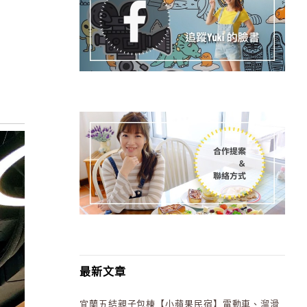
最新文章
宜蘭五結親子包棟【小蘋果民宿】電動車、溜滑