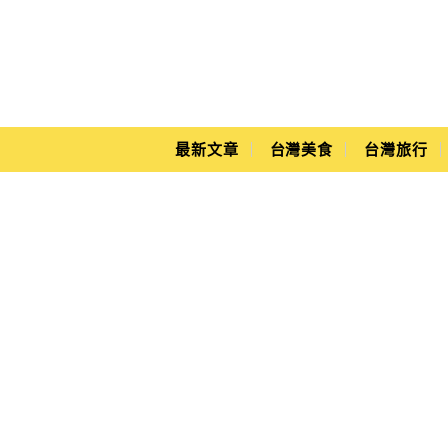
Main Menu
Yuki's Life
最新文章
台灣美食
台灣旅行
台北吃到飽推薦