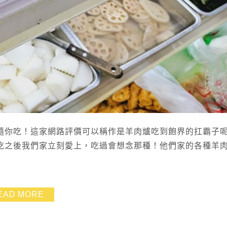
隨你吃！這家網路評價可以稱作是羊肉爐吃到飽界的扛霸子
吃之後我們家立刻愛上，吃過會想念那種！他們家的各種羊
EAD MORE