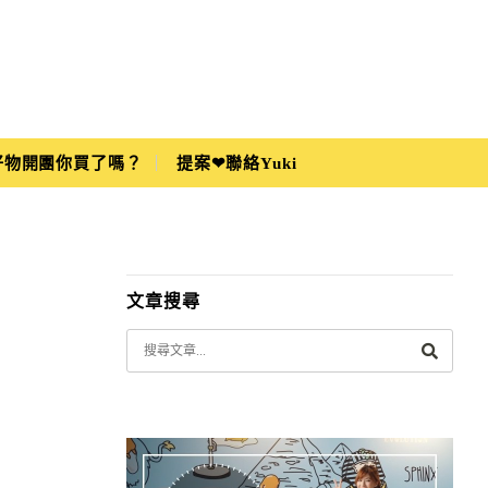
i好物開團你買了嗎？
提案❤聯絡Yuki
文章搜尋