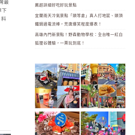
灣最
薦超詳細好吃好玩景點
掉下
宜蘭雨天冷氣景點「頭等倉」真人打地鼠、頭頂
 料
鐵鍋過電流棒，荒唐爆笑程度爆表！
高雄內門新景點！野森動物學校：全台唯一紅白
狐狸谷體驗，一票玩到底！