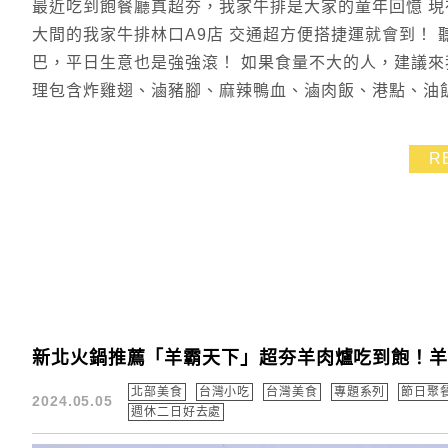
最近吃到飽餐廳真超夯，我家牛排是大家的童年回憶 現
大間的我家牛排林口A9店 交通超方便搭捷運就會到！
巴，平日生意也是強強滾！ 如果食量不大的人，建議來我
理包含炸雞翅、滷豬腳、麻辣鴨血、滷肉飯、港點、油飯
R
新北火鍋推薦「羊霸天下」超夯羊肉爐吃到飽！羊大骨
北部美食
台灣小吃
台灣美食
專題系列
節日聚
2024.05.05
週休二日好去處