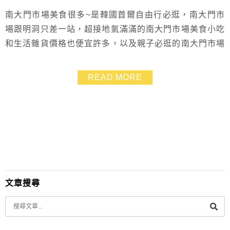
南大門市場美食很多~是韓國首爾自由行必逛，南大門市
場跟明洞只差一站，超接地氣滿滿的南大門市場美食小吃
和生活雜貨價格也便宜許多，以及親子必逛的南大門市場
童裝街都不能錯過！此篇記錄了我們在南大門市場走走拍
拍的過程，還有許多必吃美食喔！有興趣的朋友趕緊看下
READ MORE
去，包準妳看了南大門市場介紹立馬就想飛韓國旅遊囉～
文章搜尋