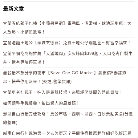
最新文章
宜蘭五結親子包棟【小蘋果民宿】電動車、溜滑梯、球池玩到瘋！大
人放鬆、小孩超放電！
宜蘭泡麵土地公【頭城玄德宮】免費土地公仔鑰匙圈～財富幸福來！
宜蘭平價吃到飽推薦「天滿燒肉」炭火烤肉$399起、大口吃肉自製牛
丼、還有專屬停車場！
曼谷最不想分享的夜市【Save One GO Market】銅板價5泰銖炸
串，快帶你朋友來！(交通.營業資訊)
宜蘭勇者桂冠王，進入羅馬競技場，來場爆笑舒壓的體能冒險！
如何調整手機相機，拍出驚人的風景照！
澎湖自由行最方便攻略！馬公市區、西嶼、湖西、白沙景點美食(分區
總整理)
越南自由行》峴港第一次去怎麼玩？平價住宿推薦超詳細好吃好玩景