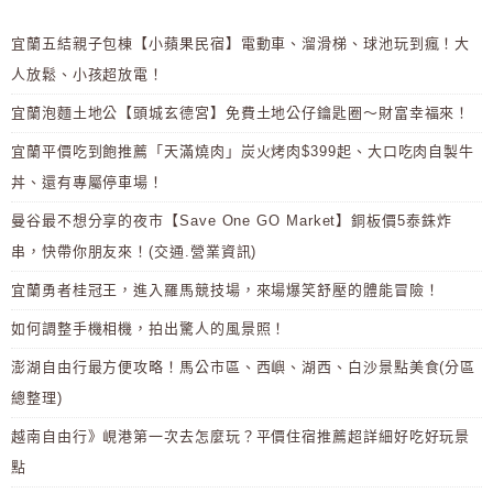
宜蘭五結親子包棟【小蘋果民宿】電動車、溜滑梯、球池玩到瘋！大
人放鬆、小孩超放電！
宜蘭泡麵土地公【頭城玄德宮】免費土地公仔鑰匙圈～財富幸福來！
宜蘭平價吃到飽推薦「天滿燒肉」炭火烤肉$399起、大口吃肉自製牛
丼、還有專屬停車場！
曼谷最不想分享的夜市【Save One GO Market】銅板價5泰銖炸
串，快帶你朋友來！(交通.營業資訊)
宜蘭勇者桂冠王，進入羅馬競技場，來場爆笑舒壓的體能冒險！
如何調整手機相機，拍出驚人的風景照！
澎湖自由行最方便攻略！馬公市區、西嶼、湖西、白沙景點美食(分區
總整理)
越南自由行》峴港第一次去怎麼玩？平價住宿推薦超詳細好吃好玩景
點