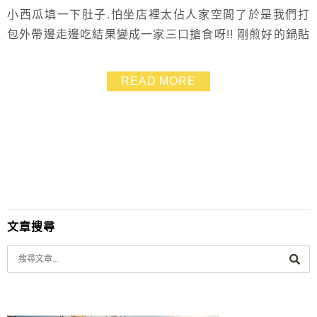
小西瓜填一下肚子.怕坐店裡太佔人家空間了於是我們打
包外帶邊走邊吃結果變成一家三口搶食呀!! 剛煎好的鍋貼
多汁的很.相當鮮甜.滋味不錯~~
READ MORE
文章搜尋