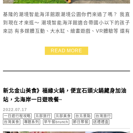
基隆的潮境智能海洋館跟潮境公園你們來過了嗎？ 我直
到現在才來逛～ 潮境智能海洋館適合帶國小以下的孩子
來訪 有多媒體互動、大水缸、繪畫遊戲、VR體驗等 還有
很特別的懸空咖啡廳欣賞海岸美景 潮境智能海洋館旁就
是潮境公園 那裡則是有浪漫海景搭上巨大飛天掃把和鸚
READ MORE
鵡螺溜滑梯，也很適合親子走訪散步
新北金山美食》福緣火鍋，便宜石頭火鍋藏身加油
站，北海岸一日遊晚餐~
2022.07.17
一日遊行程攻略
北部旅行
北部美食
台北景點
台灣旅行
台灣美食
專題系列
早午餐brunch
節日聚餐
送禮禮盒