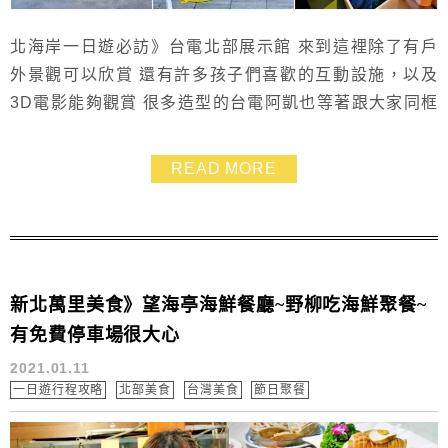
北海岸一日遊必訪》台電北部展示館 來到這裡除了有戶
外景觀可以欣賞 還有許多孩子們喜歡的互動設施，以及
3D電影能夠觀賞 很多造型的台電阿凱也等著跟大家同框
合照 在二樓另有隱藏版的海景咖啡 只要少少的消費就能
吃冰棒、喝飲料 搭配無敵海景看到飽!真是CP值超高的室
READ MORE
內景點！ 重點是入館免費 是來到北海岸遊玩很推薦的親
子景點之一 大家趕快加入口袋名單吧！
新北萬里美食》望海亭海鮮餐廳~野柳吃海鮮聚餐~
有免費停車場很大心
2021.01.11
一日遊行程攻略
北部美食
台灣美食
節日聚餐