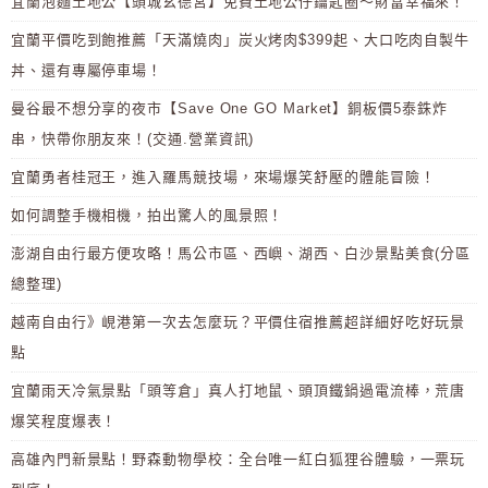
宜蘭泡麵土地公【頭城玄德宮】免費土地公仔鑰匙圈～財富幸福來！
宜蘭平價吃到飽推薦「天滿燒肉」炭火烤肉$399起、大口吃肉自製牛
丼、還有專屬停車場！
曼谷最不想分享的夜市【Save One GO Market】銅板價5泰銖炸
串，快帶你朋友來！(交通.營業資訊)
宜蘭勇者桂冠王，進入羅馬競技場，來場爆笑舒壓的體能冒險！
如何調整手機相機，拍出驚人的風景照！
澎湖自由行最方便攻略！馬公市區、西嶼、湖西、白沙景點美食(分區
總整理)
越南自由行》峴港第一次去怎麼玩？平價住宿推薦超詳細好吃好玩景
點
宜蘭雨天冷氣景點「頭等倉」真人打地鼠、頭頂鐵鍋過電流棒，荒唐
爆笑程度爆表！
高雄內門新景點！野森動物學校：全台唯一紅白狐狸谷體驗，一票玩