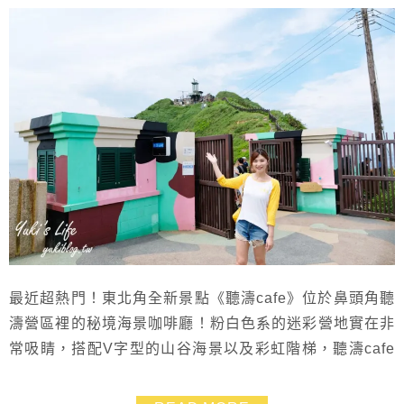
最近超熱門！東北角全新景點《聽濤cafe》位於鼻頭角聽
濤營區裡的秘境海景咖啡廳！粉白色系的迷彩營地實在非
常吸睛，搭配V字型的山谷海景以及彩虹階梯，聽濤cafe
怎麼看都覺得這畫面超美～假日有空可以來爬爬山、喝咖
啡賞海景，當作運動也不錯啦！