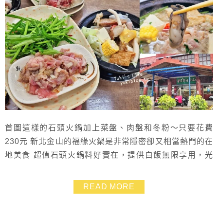
首圖這樣的石頭火鍋加上菜盤、肉盤和冬粉～只要花費
230元 新北金山的福緣火鍋是非常隱密卻又相當熱門的在
地美食 超值石頭火鍋料好實在，提供白飯無限享用，光
是這樣就可以吃超飽 吃不夠還能到冰箱去拿自助單點加
料！一盤盤分裝好的菜盤、海鮮都便宜 另外也有大圓桌
READ MORE
適合家人聚餐的自助式大火鍋，其它想吃什麼一樣自己拿
沒有限每人低消，吃多少算多少，超適合家庭聚餐哦！