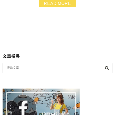
玩.也很愛跟家人同遊~親近大自然 這次要介紹的「米詩堤
READ MORE
極北藍點」也是一間CP值很高.便宜又好吃又漂亮的北海
岸必訪景點！ 有朋友看了我的IG照片也安排時間造訪.評
價也很好哦~
文章搜尋