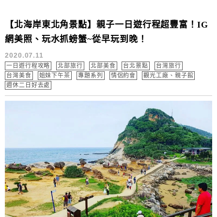
【北海岸東北角景點】親子一日遊行程超豐富！IG
網美照、玩水抓螃蟹~從早玩到晚！
2020.07.11
一日遊行程攻略
北部旅行
北部美食
台北景點
台灣旅行
台灣美食
姐妹下午茶
專題系列
情侶約會
觀光工廠、親子館
週休二日好去處