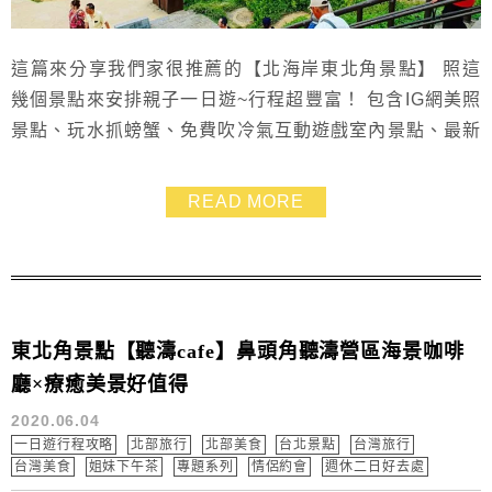
這篇來分享我們家很推薦的【北海岸東北角景點】 照這
幾個景點來安排親子一日遊~行程超豐富！ 包含IG網美照
景點、玩水抓螃蟹、免費吹冷氣互動遊戲室內景點、最新
看海咖啡廳、與貓咪一起等公車、淘金趣等 從早玩到
晚！讓全家人心滿意足哦！
READ MORE
東北角景點【聽濤cafe】鼻頭角聽濤營區海景咖啡
廳×療癒美景好值得
2020.06.04
一日遊行程攻略
北部旅行
北部美食
台北景點
台灣旅行
台灣美食
姐妹下午茶
專題系列
情侶約會
週休二日好去處