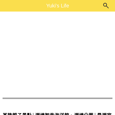
Main Menu
Yuki's Life
Yuki's Life
北海岸一日遊