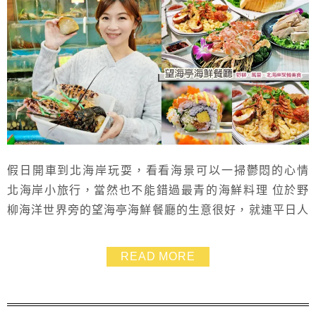
假日開車到北海岸玩耍，看看海景可以一掃鬱悶的心情
北海岸小旅行，當然也不能錯過最青的海鮮料理 位於野
柳海洋世界旁的望海亭海鮮餐廳的生意很好，就連平日人
潮都不少 台灣1001個故事也有介紹過～ 餐廳旁還有停車
場可免費停車，不用自己找車位超方便 吃完飯再安排到
READ MORE
野柳海洋世界、野柳地質公園玩耍 豐富的親子一日遊有
的吃又有的玩