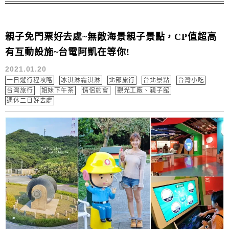
親子免門票好去處~無敵海景親子景點，CP值超高
有互動設施~台電阿凱在等你!
2021.01.20
一日遊行程攻略
冰淇淋霜淇淋
北部旅行
台北景點
台灣小吃
台灣旅行
姐妹下午茶
情侶約會
觀光工廠、親子館
週休二日好去處