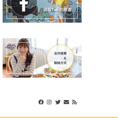
Facebook
Instgram
Twitter
Email
RSS