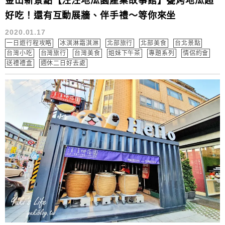
金山新景點【汪汪地瓜園產業故事館】甕烤地瓜超
好吃！還有互動展牆、伴手禮～等你來坐
2020.01.17
一日遊行程攻略
冰淇淋霜淇淋
北部旅行
北部美食
台北景點
台灣小吃
台灣旅行
台灣美食
姐妹下午茶
專題系列
情侶約會
送禮禮盒
週休二日好去處