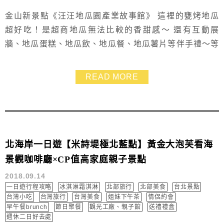
金山新景點《汪汪地瓜園產業故事館》 這裡的甕烤地瓜
超好吃！是超商地瓜無法比較的香甜感～ 還有互動展
牆、地瓜蛋糕、地瓜飲、地瓜餐、地瓜薯片等伴手禮～等
你來坐哦！
READ MORE
北海岸一日遊【米詩堤極北藍點】黃金大泡芙看海
景觀咖啡廳×CP值高家庭親子景點
2018.09.14
一日遊行程攻略
冰淇淋霜淇淋
北部旅行
北部美食
台北景點
台灣小吃
台灣旅行
台灣美食
姐妹下午茶
情侶約會
早午餐brunch
節日聚餐
觀光工廠、親子館
送禮禮盒
週休二日好去處