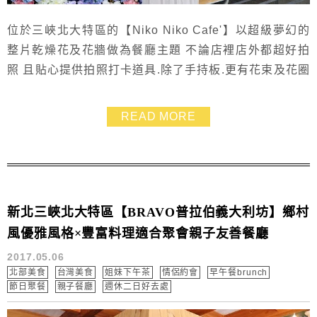
位於三峽北大特區的【Niko Niko Cafe'】以超級夢幻的
整片乾燥花及花牆做為餐廳主題 不論店裡店外都超好拍
照 且貼心提供拍照打卡道具.除了手持板.更有花束及花圈
可以使用 非常適合姐妹與情人們約會用餐 而店裡的餐點
也非常豐富美味 難怪才開幕沒多久就在網上瘋傳
READ MORE
新北三峽北大特區【BRAVO普拉伯義大利坊】鄉村
風優雅風格×豐富料理適合聚會親子友善餐廳
2017.05.06
北部美食
台灣美食
姐妹下午茶
情侶約會
早午餐brunch
節日聚餐
親子餐廳
週休二日好去處