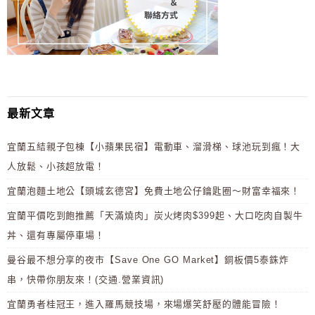
最新文章
宜蘭五結親子包棟【小蘋果民宿】電動車、溜滑梯、球池玩到瘋！大
人放鬆、小孩超放電！
宜蘭泡麵土地公【頭城玄德宮】免費土地公仔鑰匙圈～財富幸福來！
宜蘭平價吃到飽推薦「天滿燒肉」炭火烤肉$399起、大口吃肉自製牛
丼、還有專屬停車場！
曼谷最不想分享的夜市【Save One GO Market】銅板價5泰銖炸
串，快帶你朋友來！(交通.營業資訊)
宜蘭勇者桂冠王，進入羅馬競技場，來場爆笑舒壓的體能冒險！