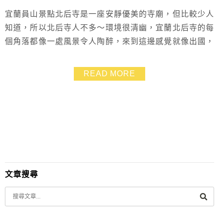
宜蘭員山景點北后寺是一座安靜優美的寺廟，但比較少人
知道，所以北后寺人不多～環境很清幽，宜蘭北后寺的每
個角落都像一處風景令人陶醉，來到這邊感覺就像出國，
喜歡日式禪風和愛拍照的朋友，非常推薦前來宜蘭北后寺
一遊喔～
READ MORE
文章搜尋