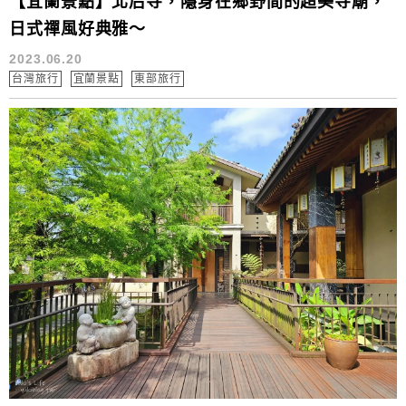
【宜蘭景點】北后寺，隱身在鄉野間的超美寺廟，
日式禪風好典雅～
2023.06.20
台灣旅行
宜蘭景點
東部旅行