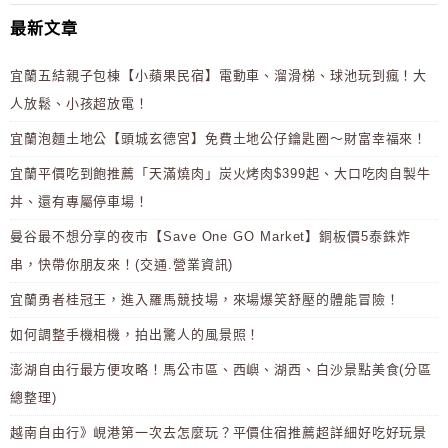
最新文章
宜蘭五結親子包棟【小蘋果民宿】電動車、溜滑梯、球池玩到瘋！大
人放鬆、小孩超放電！
宜蘭泡麵土地公【頭城玄德宮】免費土地公仔鑰匙圈～財富幸福來！
宜蘭平價吃到飽推薦「天滿燒肉」炭火烤肉$399起、大口吃肉自製牛
丼、還有專屬停車場！
曼谷最不想分享的夜市【Save One GO Market】銅板價5泰銖炸
串，快帶你朋友來！(交通.營業資訊)
宜蘭勇者桂冠王，進入羅馬競技場，來場爆笑舒壓的體能冒險！
如何調整手機相機，拍出驚人的風景照！
澎湖自由行最方便攻略！馬公市區、西嶼、湖西、白沙景點美食(分區
總整理)
越南自由行》峴港第一次去怎麼玩？平價住宿推薦超詳細好吃好玩景