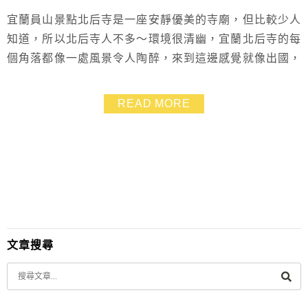
宜蘭員山景點北后寺是一座安靜優美的寺廟，但比較少人
知道，所以北后寺人不多～環境很清幽，宜蘭北后寺的每
個角落都像一處風景令人陶醉，來到這邊感覺就像出國，
喜歡日式禪風和愛拍照的朋友，非常推薦前來宜蘭北后寺
一遊喔～
READ MORE
文章搜尋