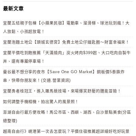
最新文章
宜蘭五結親子包棟【小蘋果民宿】電動車、溜滑梯、球池玩到瘋！大
人放鬆、小孩超放電！
宜蘭泡麵土地公【頭城玄德宮】免費土地公仔鑰匙圈～財富幸福來！
宜蘭平價吃到飽推薦「天滿燒肉」炭火烤肉$399起、大口吃肉自製牛
丼、還有專屬停車場！
曼谷最不想分享的夜市【Save One GO Market】銅板價5泰銖炸
串，快帶你朋友來！(交通.營業資訊)
宜蘭勇者桂冠王，進入羅馬競技場，來場爆笑舒壓的體能冒險！
如何調整手機相機，拍出驚人的風景照！
澎湖自由行最方便攻略！馬公市區、西嶼、湖西、白沙景點美食(分區
總整理)
越南自由行》峴港第一次去怎麼玩？平價住宿推薦超詳細好吃好玩景