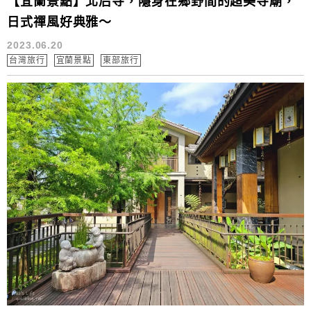
【宜蘭景點】北后寺，隱身在鄉野間的超美寺廟，
日式禪風好典雅～
2023.06.20
台灣旅行
宜蘭景點
東部旅行