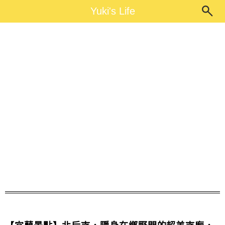
Main Menu
Yuki's Life
Yuki's Life
北后寺照片