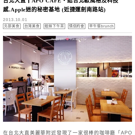
台北大直┃APO CAFE‧結合北歐風格及科技
感.Apple迷的秘密基地 (近捷運劍南路站)
2013.10.01
北部美食
台灣美食
姐妹下午茶
情侶約會
早午餐brunch
在台北大直美麗華附近發現了一家很棒的咖啡廳「APO