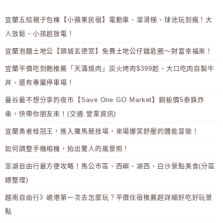
宜蘭五結親子包棟【小蘋果民宿】電動車、溜滑梯、球池玩到瘋！大
人放鬆、小孩超放電！
宜蘭泡麵土地公【頭城玄德宮】免費土地公仔鑰匙圈～財富幸福來！
宜蘭平價吃到飽推薦「天滿燒肉」炭火烤肉$399起、大口吃肉自製牛
丼、還有專屬停車場！
曼谷最不想分享的夜市【Save One GO Market】銅板價5泰銖炸
串，快帶你朋友來！(交通.營業資訊)
宜蘭勇者桂冠王，進入羅馬競技場，來場爆笑舒壓的體能冒險！
如何調整手機相機，拍出驚人的風景照！
澎湖自由行最方便攻略！馬公市區、西嶼、湖西、白沙景點美食(分區
總整理)
越南自由行》峴港第一次去怎麼玩？平價住宿推薦超詳細好吃好玩景
點