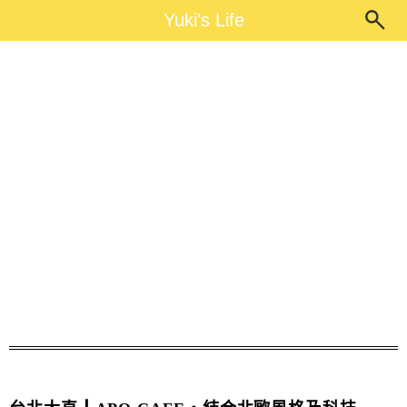
Main Menu
Yuki's Life
Yuki's Life
劍南路