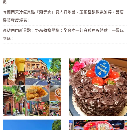
點
宜蘭雨天冷氣景點「頭等倉」真人打地鼠、頭頂鐵鍋過電流棒，荒唐
爆笑程度爆表！
高雄內門新景點！野森動物學校：全台唯一紅白狐狸谷體驗，一票玩
到底！