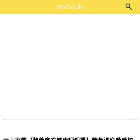
Main Menu
Yuki's Life
Yuki's Life
副食品食譜