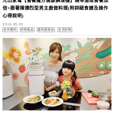
元山家電【營養魔方健康調理機】精莘湯底營養加
倍×跟著陳德烈型男主廚做料理(附詳細食譜及操作
心得說明)
2016.05.30
合作邀約
好用逸品
愛的副食品
生活好物