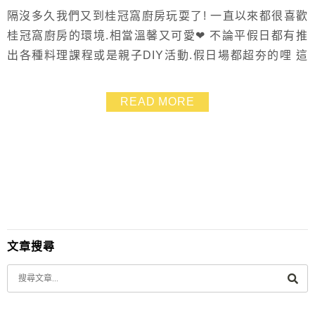
隔沒多久我們又到桂冠窩廚房玩耍了! 一直以來都很喜歡
桂冠窩廚房的環境.相當溫馨又可愛❤ 不論平假日都有推
出各種料理課程或是親子DIY活動.假日場都超夯的哩 這
回來我們是要跟著型男主廚陳德烈的腳步以【元山家電-
營養魔方健康調理機】做出三道營養料理 之前就有研究
READ MORE
過元山家電的營養魔方.知道它是一台很厲害很厲害可以
萃取出骨頭中養份的機器 我想很多有寶寶的媽咪們光是
聽到這點就很感興趣了吧!!! ((我完全懂...
文章搜尋