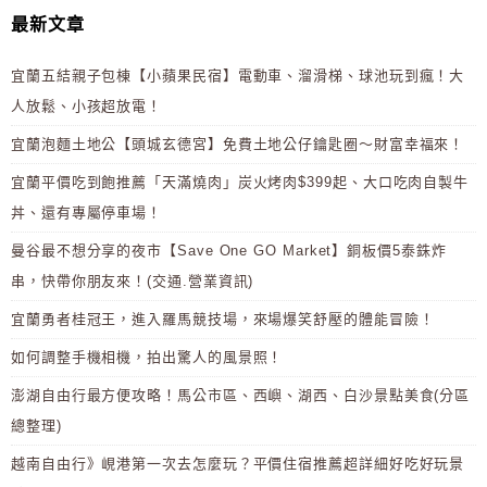
最新文章
宜蘭五結親子包棟【小蘋果民宿】電動車、溜滑梯、球池玩到瘋！大
人放鬆、小孩超放電！
宜蘭泡麵土地公【頭城玄德宮】免費土地公仔鑰匙圈～財富幸福來！
宜蘭平價吃到飽推薦「天滿燒肉」炭火烤肉$399起、大口吃肉自製牛
丼、還有專屬停車場！
曼谷最不想分享的夜市【Save One GO Market】銅板價5泰銖炸
串，快帶你朋友來！(交通.營業資訊)
宜蘭勇者桂冠王，進入羅馬競技場，來場爆笑舒壓的體能冒險！
如何調整手機相機，拍出驚人的風景照！
澎湖自由行最方便攻略！馬公市區、西嶼、湖西、白沙景點美食(分區
總整理)
越南自由行》峴港第一次去怎麼玩？平價住宿推薦超詳細好吃好玩景