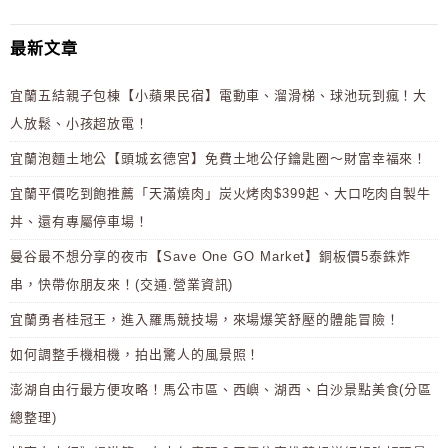
最新文章
宜蘭五結親子包棟【小蘋果民宿】電動車、溜滑梯、球池玩到瘋！大
人放鬆、小孩超放電！
宜蘭泡麵土地公【頭城玄德宮】免費土地公仔鑰匙圈～財富幸福來！
宜蘭平價吃到飽推薦「天滿燒肉」炭火烤肉$399起、大口吃肉自製牛
丼、還有專屬停車場！
曼谷最不想分享的夜市【Save One GO Market】銅板價5泰銖炸
串，快帶你朋友來！(交通.營業資訊)
宜蘭勇者桂冠王，進入羅馬競技場，來場爆笑舒壓的體能冒險！
如何調整手機相機，拍出驚人的風景照！
澎湖自由行最方便攻略！馬公市區、西嶼、湖西、白沙景點美食(分區
總整理)