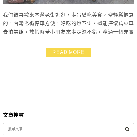
我們很喜歡來內灣老街逛逛，走吊橋吃美食，蠻輕鬆愜意
的，內灣老街停車方便，好吃的也不少，還能搭懷舊火車
去拍美照，放假時帶小朋友來走走還不錯，渡過一個充實
的一日遊，附近也蠻推薦可以住露營車過一晚，很有趣喲
～ 內灣老街停車 開車可以停在內灣老街很近的「內灣伯
READ MORE
公下停車場」 ，停一次100元，走到內灣老街大約只要步
行3分鐘 也蠻多人會停在內灣公有停車場，假日最高收費
120元 內灣老街美食 這次來逛內灣老街，...
文章搜尋