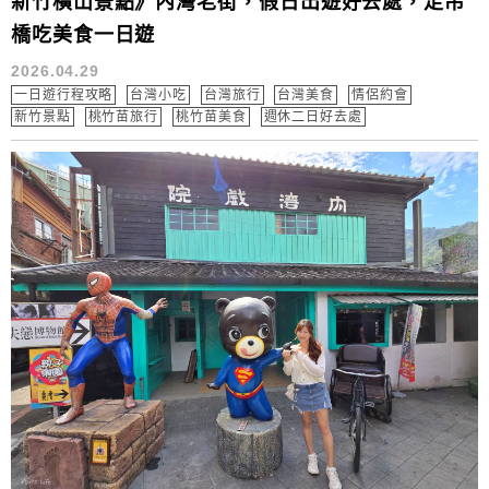
新竹橫山景點》內灣老街，假日出遊好去處，走吊
橋吃美食一日遊
2026.04.29
一日遊行程攻略
台灣小吃
台灣旅行
台灣美食
情侶約會
新竹景點
桃竹苗旅行
桃竹苗美食
週休二日好去處