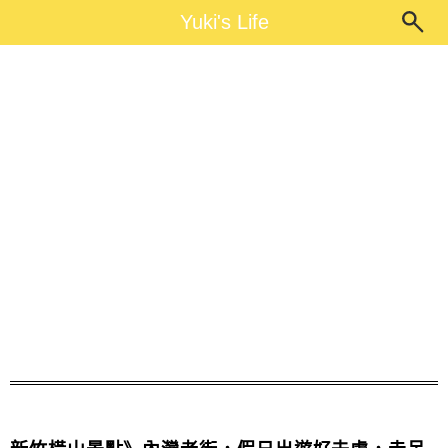
Main Menu
Yuki's Life
Yuki's Life
內灣老街美食