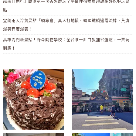
越南自由行》峴港第一次去怎麼玩？平價住宿推薦超詳細好吃好玩景
點
宜蘭雨天冷氣景點「頭等倉」真人打地鼠、頭頂鐵鍋過電流棒，荒唐
爆笑程度爆表！
高雄內門新景點！野森動物學校：全台唯一紅白狐狸谷體驗，一票玩
到底！