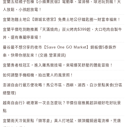
宜蘭五結親子包棟【小蘋果民宿】電動車、溜滑梯、球池玩到瘋！大
人放鬆、小孩超放電！
宜蘭泡麵土地公【頭城玄德宮】免費土地公仔鑰匙圈～財富幸福來！
宜蘭平價吃到飽推薦「天滿燒肉」炭火烤肉$399起、大口吃肉自製牛
丼、還有專屬停車場！
曼谷最不想分享的夜市【Save One GO Market】銅板價5泰銖炸
串，快帶你朋友來！(交通.營業資訊)
宜蘭勇者桂冠王，進入羅馬競技場，來場爆笑舒壓的體能冒險！
如何調整手機相機，拍出驚人的風景照！
澎湖自由行最方便攻略！馬公市區、西嶼、湖西、白沙景點美食(分區
總整理)
越南自由行》峴港第一次去怎麼玩？平價住宿推薦超詳細好吃好玩景
點
宜蘭雨天冷氣景點「頭等倉」真人打地鼠、頭頂鐵鍋過電流棒，荒唐