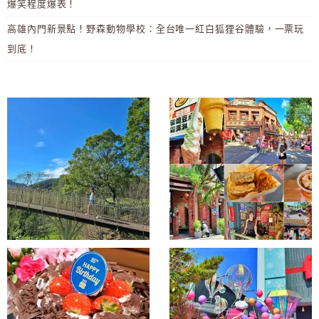
爆笑程度爆表！
高雄內門新景點！野森動物學校：全台唯一紅白狐狸谷體驗，一票玩
到底！