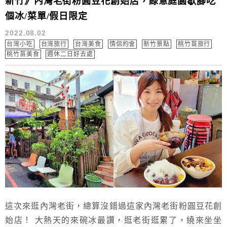
新竹》內灣老街粉圓豆花創始店，綠意庭園歇腳吃
個冰/菜單/假日限定
2022.08.02
台灣小吃
台灣旅行
台灣美食
情侶約會
新竹景點
桃竹苗旅行
桃竹苗美食
週休二日好去處
這次來逛內灣老街，總算沒錯過這家內灣老街粉圓豆花創
始店！ 大熱天的來碗冰最讚，逛老街逛累了，繞來坐坐