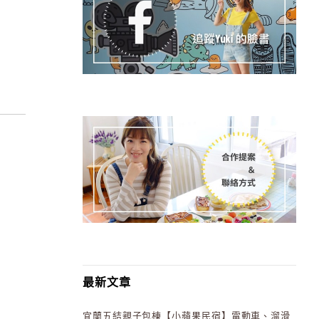
最新文章
宜蘭五結親子包棟【小蘋果民宿】電動車、溜滑