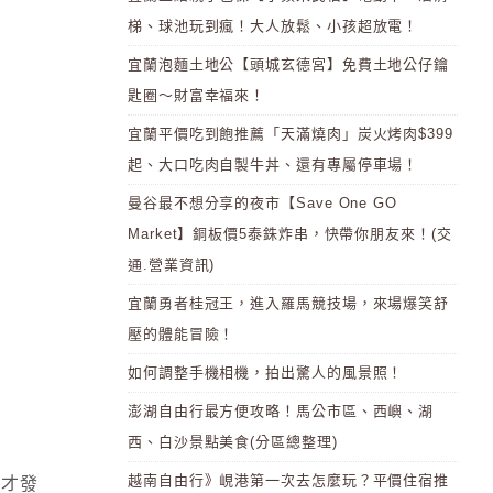
梯、球池玩到瘋！大人放鬆、小孩超放電！
宜蘭泡麵土地公【頭城玄德宮】免費土地公仔鑰
匙圈～財富幸福來！
宜蘭平價吃到飽推薦「天滿燒肉」炭火烤肉$399
起、大口吃肉自製牛丼、還有專屬停車場！
曼谷最不想分享的夜市【Save One GO
Market】銅板價5泰銖炸串，快帶你朋友來！(交
通.營業資訊)
宜蘭勇者桂冠王，進入羅馬競技場，來場爆笑舒
壓的體能冒險！
如何調整手機相機，拍出驚人的風景照！
澎湖自由行最方便攻略！馬公市區、西嶼、湖
西、白沙景點美食(分區總整理)
越南自由行》峴港第一次去怎麼玩？平價住宿推
近才發