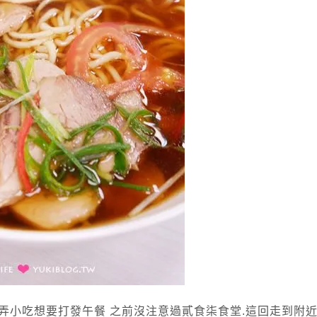
弄小吃想要打發午餐 之前沒注意過貳食柒食堂.這回走到附