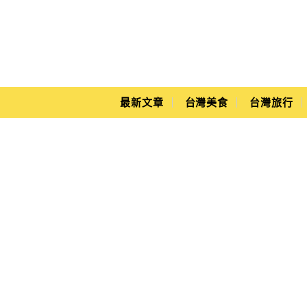
Main Menu
Yuki's Life
最新文章
台灣美食
台灣旅行
健康料理