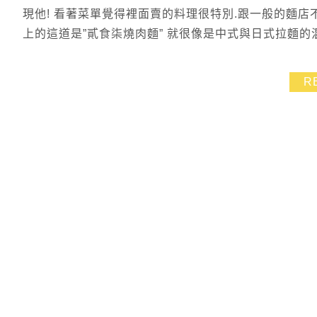
現他! 看著菜單覺得裡面賣的料理很特別.跟一般的麵店
上的這道是”貳食柒燒肉麵” 就很像是中式與日式拉麵的
R