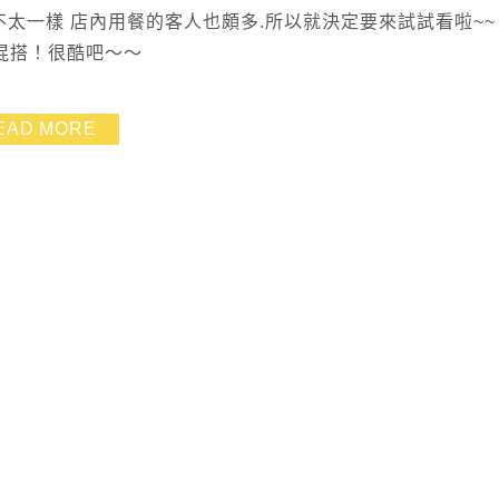
不太一樣 店內用餐的客人也頗多.所以就決定要來試試看啦~~
混搭！很酷吧～～
EAD MORE