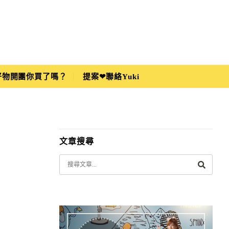
i好物開團你買了嗎？
提案❤聯絡Yuki
文章搜尋