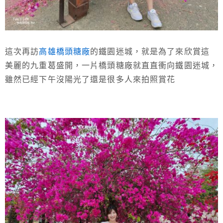
這次再訪
高雄橋頭糖廠
的鐵園迷城，就是為了來欣賞這
美麗的九重葛盛開，一片橋頭糖廠就直直衝向鐵園迷城，
雖然已經下午沒陽光了還是很多人來拍照賞花