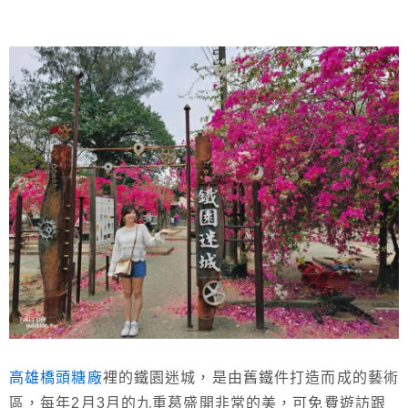
高雄橋頭糖廠
裡的鐵園迷城，是由舊鐵件打造而成的藝術
區，每年2月3月的九重葛盛開非常的美，可免費遊訪跟