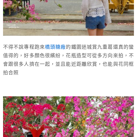
不得不說專程跑來
橋頭糖廠
的鐵園迷城賞九重葛還真的蠻
值得的，好多顏色很繽紛，花瓶造型可從多方向來拍，不
會跟很多人擠在一起，並且能近距離欣賞，也能與花同框
拍合照