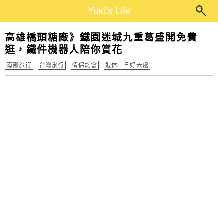
Main Menu
Yuki's Life
Yuki's Life
高雄橋頭糖廠》鐵園迷城九重葛盛開免費
逛，鐵件機器人陪你賞花
南部旅行
台灣旅行
情侶約會
週休二日好去處